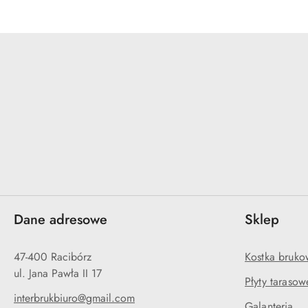
Dane adresowe
Sklep
47-400 Racibórz
Kostka bruko
ul. Jana Pawła II 17
Płyty tarasow
interbrukbiuro@gmail.com
Galanteria