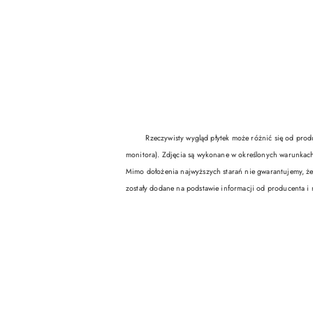
Rzeczywisty wygląd płytek może różnić się od produktó
monitora). Zdjęcia są wykonane w określonych warunkach
Mimo dołożenia najwyższych starań nie gwarantujemy, że
zostały dodane na podstawie informacji od producenta i 
Pomiń karuzelę produktów