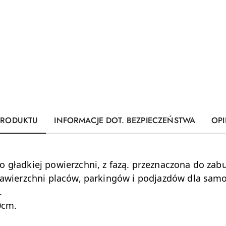
PRODUKTU
INFORMACJE DOT. BEZPIECZEŃSTWA
OPI
 gładkiej powierzchni, z fazą. przeznaczona do za
 nawierzchni placów, parkingów i podjazdów dla sa
.
0cm.