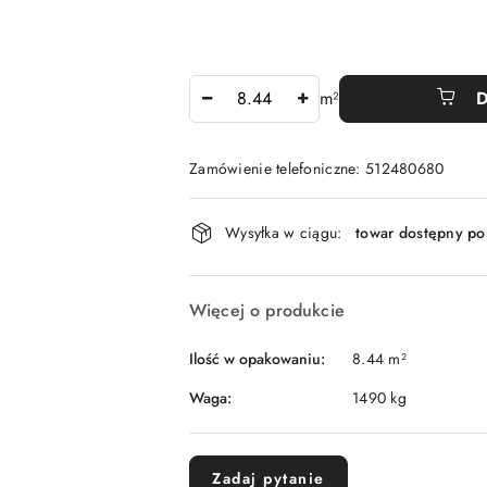
Ilość
m²
D
Zamówienie telefoniczne: 512480680
Dostępność
Wysyłka w ciągu:
towar dostępny po
i
dostawa
Więcej o produkcie
Ilość w opakowaniu:
8.44 m²
Waga:
1490 kg
Zadaj pytanie