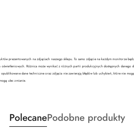
w prezentowanych na zdjęciach naszego sklepu. To samo zdjęcie na każdym monitorze będzie w
 oświetleniowych. Różnica może wynikać z różnych partii produkcyjnych dostępnych danego dn
 opublikowane dane techniczne oraz zdjęcia nie zawierają błędów lub uchybień, które nie mog
mogą ulec zmianie.
Produkty
Produkty
Polecane
Podobne produkty
o
o