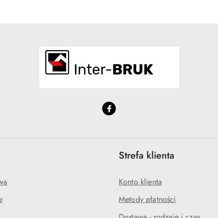
statusie:
statusie:
Strefa klienta
wa
Konto klienta
e
Metody płatności
Dostawa - rodzaje i czas