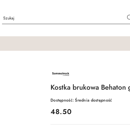
NAZWA
PRODUCENTA:
SEMMELROCK
Kostka brukowa Behaton g
Dostępność:
Średnia dostępność
cena:
48.50