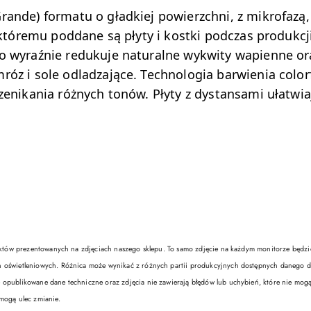
ande) formatu o gładkiej powierzchni, z mikrofazą,
, któremu poddane są płyty i kostki podczas produkcj
o wyraźnie redukuje naturalne wykwity wapienne o
óz i sole odladzające. Technologia barwienia colorf
zenikania różnych tonów. Płyty z dystansami ułatwi
w prezentowanych na zdjęciach naszego sklepu. To samo zdjęcie na każdym monitorze będzie wy
 oświetleniowych. Różnica może wynikać z różnych partii produkcyjnych dostępnych danego dn
 opublikowane dane techniczne oraz zdjęcia nie zawierają błędów lub uchybień, które nie mog
mogą ulec zmianie.