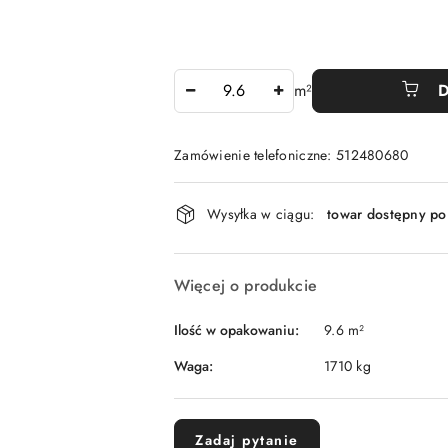
Ilość
m²
D
Zamówienie telefoniczne: 512480680
Dostępność
Wysyłka w ciągu:
towar dostępny po
i
dostawa
Więcej o produkcie
Ilość w opakowaniu:
9.6 m²
Waga:
1710 kg
Zadaj pytanie