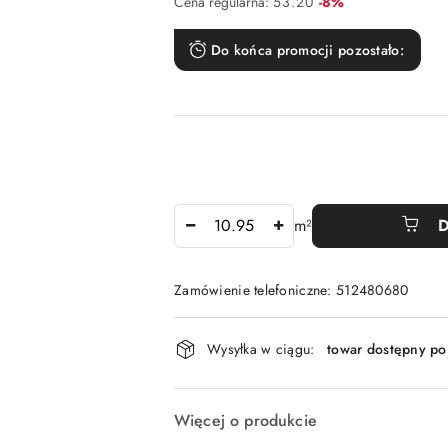
Rabat:
Cena regularna:
53.20
-8%
Do końca promocji pozostało:
Ilość
m²
D
Zamówienie telefoniczne: 512480680
Dostępność
Wysyłka w ciągu:
towar dostępny po
i
dostawa
Więcej o produkcie