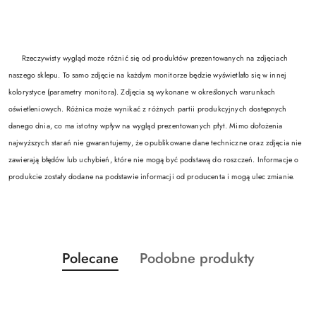
Rzeczywisty wygląd może różnić się od produktów prezentowanych na zdjęciach
naszego sklepu. To samo zdjęcie na każdym monitorze będzie wyświetlało się w innej
kolorystyce (parametry monitora). Zdjęcia są wykonane w określonych warunkach
oświetleniowych. Różnica może wynikać z różnych partii produkcyjnych dostępnych
danego dnia, co ma istotny wpływ na wygląd prezentowanych płyt. Mimo dołożenia
najwyższych starań nie gwarantujemy, że opublikowane dane techniczne oraz zdjęcia nie
zawierają błędów lub uchybień, które nie mogą być podstawą do roszczeń. Informacje o
produkcie zostały dodane na podstawie informacji od producenta i mogą ulec zmianie.
Produkty
Produkty
Polecane
Podobne produkty
Pomiń karuzelę produktów
o
o
statusie:
statusie: