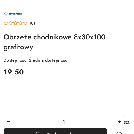
NAZWA
PRODUCENTA:
BRUK-
(0)
BET
Obrzeże chodnikowe 8x30x100
grafitowy
Dostępność:
Średnia dostępność
cena:
19.50
Ilość
szt.