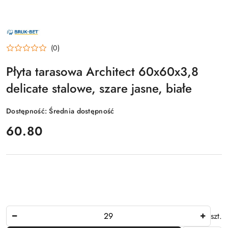
NAZWA
PRODUCENTA:
BRUK-
(0)
BET
Płyta tarasowa Architect 60x60x3,8
delicate stalowe, szare jasne, białe
Dostępność:
Średnia dostępność
cena:
60.80
Ilość
szt.