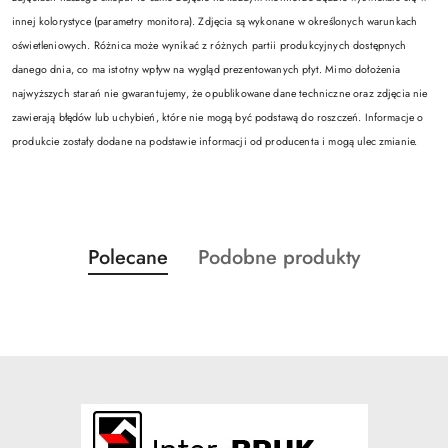
innej kolorystyce (parametry monitora). Zdjęcia są wykonane w określonych warunkach
oświetleniowych. Różnica może wynikać z różnych partii produkcyjnych dostępnych
danego dnia, co ma istotny wpływ na wygląd prezentowanych płyt. Mimo dołożenia
najwyższych starań nie gwarantujemy, że opublikowane dane techniczne oraz zdjęcia nie
zawierają błędów lub uchybień, które nie mogą być podstawą do roszczeń. Informacje o
produkcie zostały dodane na podstawie informacji od producenta i mogą ulec zmianie.
Produkty
Produkty
Polecane
Podobne produkty
Pomiń karuzelę produktów
o
o
statusie:
statusie: