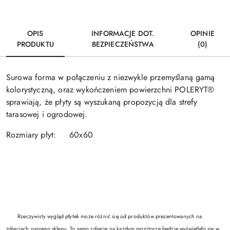
OPIS
INFORMACJE DOT.
OPINIE
PRODUKTU
BEZPIECZEŃSTWA
(0)
Surowa forma w połączeniu z niezwykle przemyślaną gamą
kolorystyczną, oraz wykończeniem powierzchni POLERYT®
sprawiają, że płyty są wyszukaną propozycją dla strefy
tarasowej i ogrodowej.
Rozmiary płyt: 60x60
Rzeczywisty wygląd płytek może różnić się od produktów prezentowanych na
zdjęciach naszego sklepu. To samo zdjęcie na każdym monitorze będzie wyświetlało się w