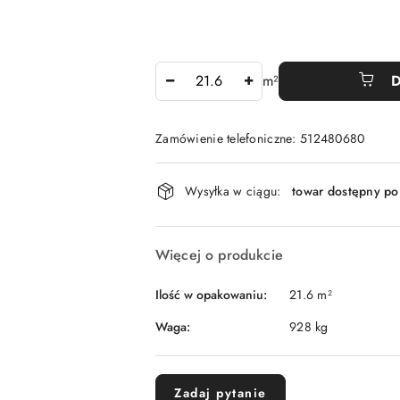
Ilość
m²
D
Zamówienie telefoniczne: 512480680
Dostępność
Wysyłka w ciągu:
towar dostępny po
i
dostawa
Więcej o produkcie
Ilość w opakowaniu:
21.6 m²
Waga:
928 kg
Zadaj pytanie