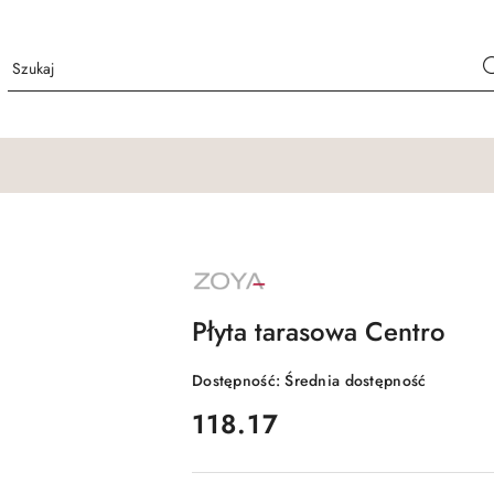
NAZWA
PRODUCENTA:
PGC
ZOYA
Płyta tarasowa Centro
Dostępność:
Średnia dostępność
cena:
118.17