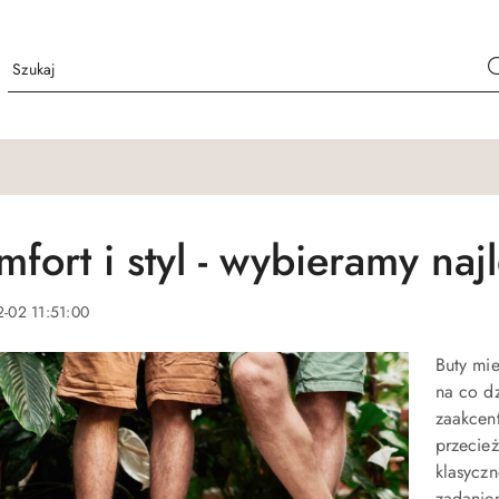
mfort i styl - wybieramy naj
-02 11:51:00
Buty mie
na co dz
zaakcen
przecież
klasycz
zadaniem