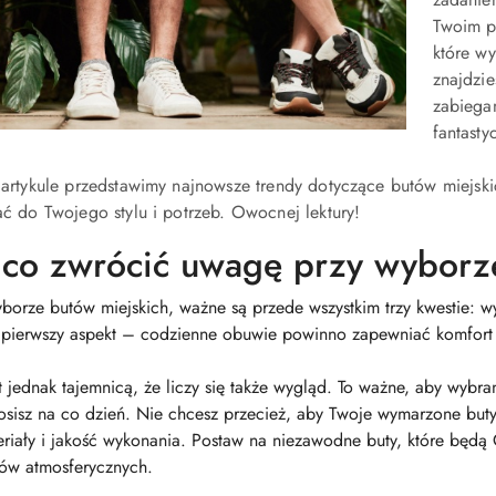
Twoim p
które w
znajdzi
zabiegam
fantasty
artykule przedstawimy najnowsze trendy dotyczące butów miejski
ć do Twojego stylu i potrzeb. Owocnej lektury!
co zwrócić uwagę przy wyborz
borze butów miejskich, ważne są przede wszystkim trzy kwestie: wy
 pierwszy aspekt – codzienne obuwie powinno zapewniać komfort i
t jednak tajemnicą, że liczy się także wygląd. To ważne, aby wybr
osisz na co dzień. Nie chcesz przecież, aby Twoje wymarzone buty
riały i jakość wykonania. Postaw na niezawodne buty, które będą 
ów atmosferycznych.