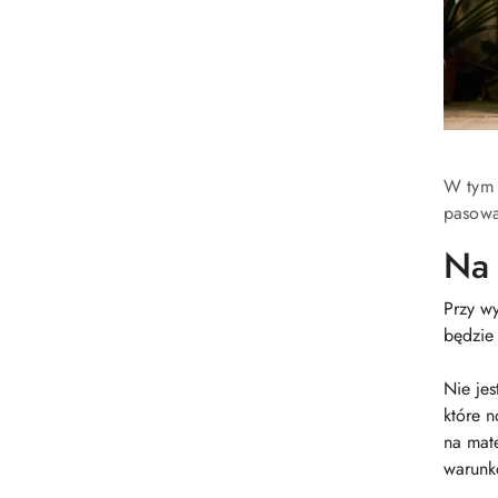
W tym 
pasowa
Na 
Przy wy
będzie
Nie jes
które n
na mate
warunk