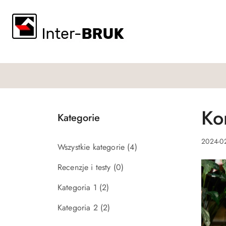
Przejdź do treści głównej
Przejdź do wyszukiwarki
Przejdź do moje konto
Przejdź do menu głównego
Przejdź do stopki
Ko
Kategorie
2024-02
Wszystkie kategorie
(4)
Recenzje i testy
(0)
Kategoria 1
(2)
Kategoria 2
(2)