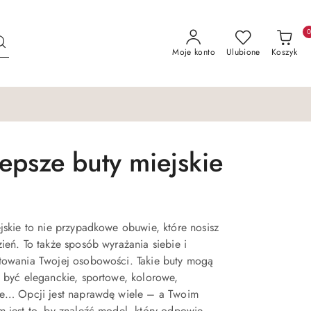
Moje konto
Ulubione
Koszyk
lepsze buty miejskie
jskie to nie przypadkowe obuwie, które nosisz
ień. To także sposób wyrażania siebie i
towania Twojej osobowości. Takie buty mogą
 być eleganckie, sportowe, kolorowe,
ne… Opcji jest naprawdę wiele – a Twoim
 jest to, by znaleźć model, który odpowie