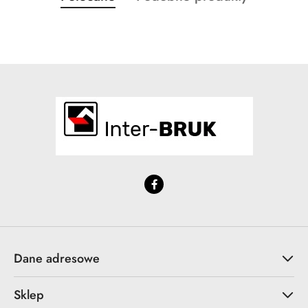
Pomiń karuzelę produktów
o
o
statusie:
statusie:
Dane adresowe
Sklep