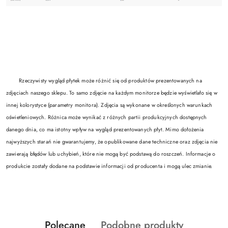
Rzeczywisty wygląd płytek może różnić się od produktów prezentowanych na
zdjęciach naszego sklepu. To samo zdjęcie na każdym monitorze będzie wyświetlało się w
innej kolorystyce (parametry monitora). Zdjęcia są wykonane w określonych warunkach
oświetleniowych. Różnica może wynikać z różnych partii produkcyjnych dostępnych
danego dnia, co ma istotny wpływ na wygląd prezentowanych płyt. Mimo dołożenia
najwyższych starań nie gwarantujemy, że opublikowane dane techniczne oraz zdjęcia nie
zawierają błędów lub uchybień, które nie mogą być podstawą do roszczeń. Informacje o
produkcie zostały dodane na podstawie informacji od producenta i mogą ulec zmianie.
Produkty
Produkty
Polecane
Podobne produkty