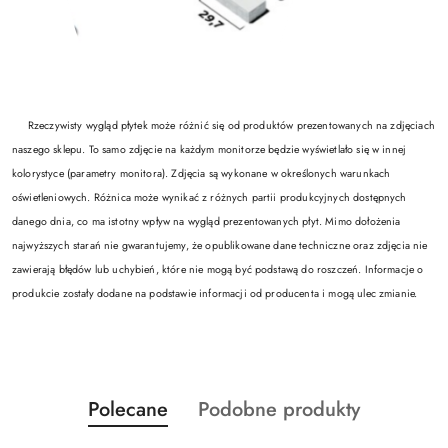
Rzeczywisty wygląd płytek może różnić się od produktów prezentowanych na zdjęciach
naszego sklepu. To samo zdjęcie na każdym monitorze będzie wyświetlało się w innej
kolorystyce (parametry monitora). Zdjęcia są wykonane w określonych warunkach
oświetleniowych. Różnica może wynikać z różnych partii produkcyjnych dostępnych
danego dnia, co ma istotny wpływ na wygląd prezentowanych płyt. Mimo dołożenia
najwyższych starań nie gwarantujemy, że opublikowane dane techniczne oraz zdjęcia nie
zawierają błędów lub uchybień, które nie mogą być podstawą do roszczeń. Informacje o
produkcie zostały dodane na podstawie informacji od producenta i mogą ulec zmianie.
Produkty
Produkty
Polecane
Podobne produkty
Pomiń karuzelę produktów
o
o