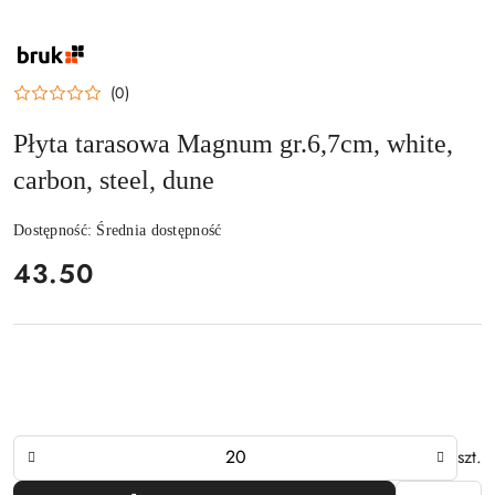
NAZWA
PRODUCENTA:
BRUK
(0)
Płyta tarasowa Magnum gr.6,7cm, white,
carbon, steel, dune
Dostępność:
Średnia dostępność
cena:
43.50
Ilość
szt.