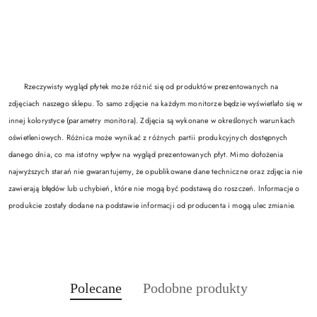
Rzeczywisty wygląd płytek może różnić się od produktów prezentowanych na
zdjęciach naszego sklepu. To samo zdjęcie na każdym monitorze będzie wyświetlało się w
innej kolorystyce (parametry monitora). Zdjęcia są wykonane w określonych warunkach
oświetleniowych. Różnica może wynikać z różnych partii produkcyjnych dostępnych
danego dnia, co ma istotny wpływ na wygląd prezentowanych płyt. Mimo dołożenia
najwyższych starań nie gwarantujemy, że opublikowane dane techniczne oraz zdjęcia nie
zawierają błędów lub uchybień, które nie mogą być podstawą do roszczeń. Informacje o
produkcie zostały dodane na podstawie informacji od producenta i mogą ulec zmianie.
Produkty
Produkty
Polecane
Podobne produkty
Pomiń karuzelę produktów
o
o