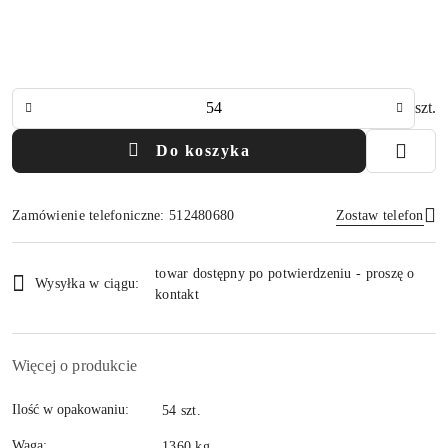
Ilość
szt.
Do koszyka
Zamówienie telefoniczne: 512480680
Zostaw telefon
Dostępność
towar dostępny po potwierdzeniu - proszę o
i
Wysyłka w ciągu:
kontakt
Wyślij
dostawa
Więcej o produkcie
Ilość w opakowaniu:
54 szt.
Waga:
1360 kg