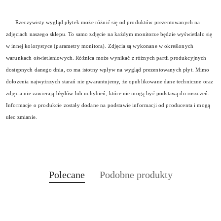
Rzeczywisty wygląd płytek może różnić się od produktów prezentowanych na
zdjęciach naszego sklepu. To samo zdjęcie na każdym monitorze będzie wyświetlało się
w innej kolorystyce (parametry monitora). Zdjęcia są wykonane w określonych
warunkach oświetleniowych. Różnica może wynikać z różnych partii produkcyjnych
dostępnych danego dnia, co ma istotny wpływ na wygląd prezentowanych płyt. Mimo
dołożenia najwyższych starań nie gwarantujemy, że opublikowane dane techniczne oraz
zdjęcia nie zawierają błędów lub uchybień, które nie mogą być podstawą do roszczeń.
Informacje o produkcie zostały dodane na podstawie informacji od producenta i mogą
ulec zmianie.
Produkty
Produkty
Polecane
Podobne produkty
Pomiń karuzelę produktów
o
o
statusie:
statusie: