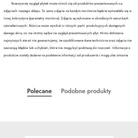
Rzeczywisty wygląd płytek może różnić się od produktów prezentowanych na
zdjęciach naszego sklepu. To samo zdjęcie na każdym monitorze będzie wyświetlało się w
innej kolorystyce (parametry monitora). Zdjęcia są wykonane w określonych warunkach
oświetleniowych. Różnica może wynikać z różnych partii produkcyjnych dostępnych
danego dnia, co ma istotny wpływ na wygląd prezentowanych płyt. Mimo dołożenia
najwyższych starań nie gwarantujemy, że opublikowane dane techniczne oraz zdjęcia nie
zawierają błędów lub uchybień, które nie mogą być podstawą do roszczeń. Informacje o
produkcie zostały dodane na podstawie informacji od producenta i mogą ulec zmianie.
Produkty
Produkty
Polecane
Podobne produkty
Pomiń karuzelę produktów
o
o
statusie:
statusie: