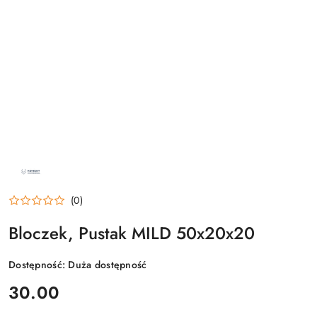
NAZWA
PRODUCENTA:
KONEKT
(0)
Bloczek, Pustak MILD 50x20x20
Dostępność:
Duża dostępność
cena:
30.00