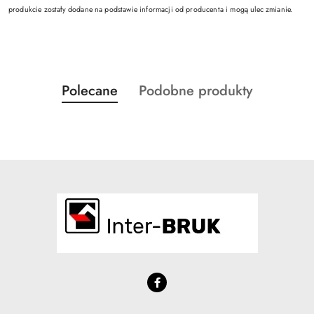
produkcie zostały dodane na podstawie informacji od producenta i mogą ulec zmianie.
Produkty
Produkty
Polecane
Podobne produkty
Pomiń karuzelę produktów
o
o
statusie:
statusie: