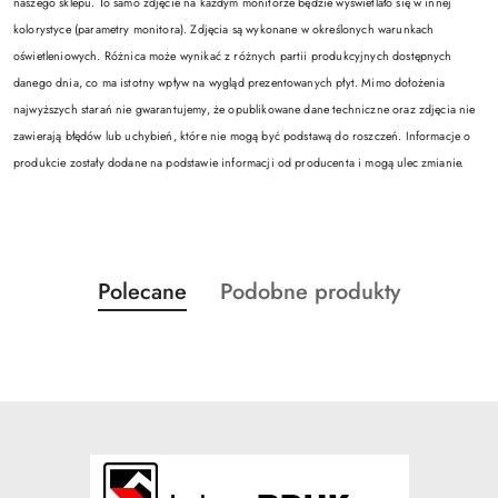
naszego sklepu. To samo zdjęcie na każdym monitorze będzie wyświetlało się w innej
kolorystyce (parametry monitora). Zdjęcia są wykonane w określonych warunkach
oświetleniowych. Różnica może wynikać z różnych partii produkcyjnych dostępnych
danego dnia, co ma istotny wpływ na wygląd prezentowanych płyt. Mimo dołożenia
najwyższych starań nie gwarantujemy, że opublikowane dane techniczne oraz zdjęcia nie
zawierają błędów lub uchybień, które nie mogą być podstawą do roszczeń. Informacje o
produkcie zostały dodane na podstawie informacji od producenta i mogą ulec zmianie.
Produkty
Produkty
Polecane
Podobne produkty
Pomiń karuzelę produktów
o
o
statusie:
statusie: