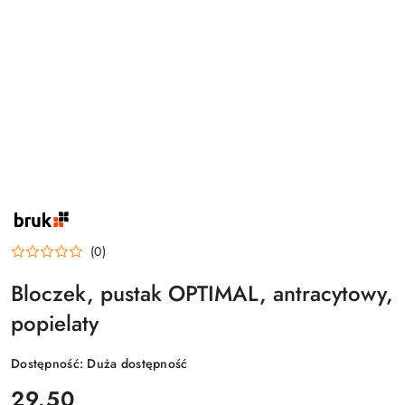
NAZWA
PRODUCENTA:
BRUK
(0)
Bloczek, pustak OPTIMAL, antracytowy,
popielaty
Dostępność:
Duża dostępność
cena:
29.50