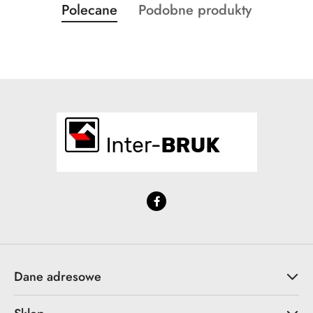
Produkty
Produkty
Polecane
Podobne produkty
Pomiń karuzelę produktów
o
o
statusie:
statusie:
Dane adresowe