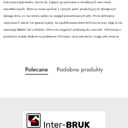
kolorystyce (parametry monitora). Zdjęcia są wykonane w określonych warunkach
oświetleniowych. Różnica może wynikać z różnych partii produkcyjnych dostępnych
danego dnia, co ma istotny wpływ na wygląd prezentowanych płyt. Mimo dołożenia
najwyższych starań nie gwarantujemy, że opublikowane dane techniczne oraz zdjęcia nie
zawierają błędów lub uchybień, które nie mogą być podstawą do roszczeń. Informacje o
produkcie zostały dodane na podstawie informacji od producenta i mogą ulec zmianie.
Produkty
Produkty
Polecane
Podobne produkty
Pomiń karuzelę produktów
o
o
statusie:
statusie: