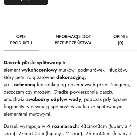
OPIS
INFORMACJE DOT.
OPINIE
PRODUKTU
BEZPIECZEŃSTWA
(0)
Daszek płaski splitowany
to
element
wykończeniowy
murków, podmurówek i słupków,
który pełni rolę zarówno
dekoracyjną
,
jak i
ochronną
konstrukcji ogrodzeniowych przed śniegiem,
deszczem czy mrozem. Gładka powierzchnia daszku
umożliwia
swobodny odpływ wody
, podczas gdy łupane
fragmenty zapewniają spójność wizualną ze splitowanymi
elementami murowymi.
Daszek występuje w
4 rozmiarach
: 43cmx43cm (łupany z 4
stron), 27cmx50cm (łupany z 2 stron), 27cmx43cm (łupany z