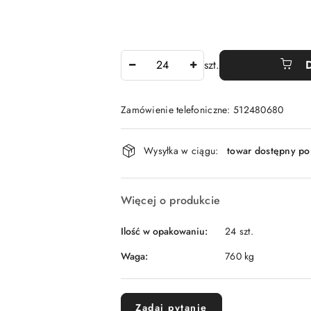
Ilość
szt.
Zamówienie telefoniczne: 512480680
Dostępność
Wysyłka w ciągu:
towar dostępny po
i
dostawa
Więcej o produkcie
Ilość w opakowaniu:
24 szt.
Waga:
760 kg
Zadaj pytanie