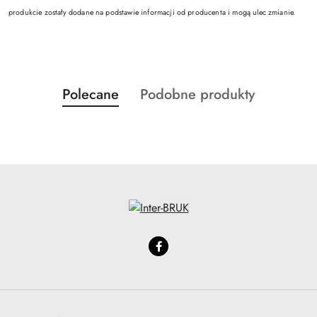
produkcie zostały dodane na podstawie informacji od producenta i mogą ulec zmianie.
Produkty
Produkty
Polecane
Podobne produkty
Pomiń karuzelę produktów
o
o
statusie:
statusie: