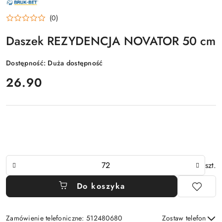
PRODUCENTA:
BRUK-
(0)
BET
Daszek REZYDENCJA NOVATOR 50 cm
Dostępność:
Duża dostępność
cena:
26.90
Ilość
szt.
Do koszyka
Zamówienie telefoniczne: 512480680
Zostaw telefon